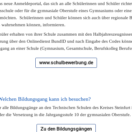
 neue Anmeldeportal, das sich an alle Schülerinnen und Schüler richtet,
fsschule oder für die gymnasiale Oberstufe eines Gymnasiums oder eine
chten.  Schülerinnen und Schüler können sich auch über regionale Bil
s wahrnehmen können, informieren.
üler erhalten von ihrer Schule zusammen mit den Halbjahreszeugnissen 
erung über den Onlinedienst BundID und nach Eingabe des Codes können
gsgang an einer Schule (Gymnasium, Gesamtschule, Berufskolleg Berufs
www.schulbewerbung.de
Welchen Bildungsgang kann ich besuchen?
alle Bildungsgänge an den Technischen Schulen des Kreises Steinfurt is
der die Versetzung in die Jahrgangsstufe 10 der gymnasialen Oberstufe.
Zu den Bildungsgängen